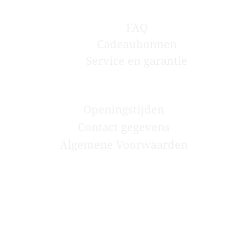
FAQ
OVER LIVELLO
Cadeaubonnen
Service en garantie
CONTACT
Openingstijden
Contact gegevens
Algemene Voorwaarden
Webdesign by' Reflex Creatieve Communicatie |
Reflexcc.nl |